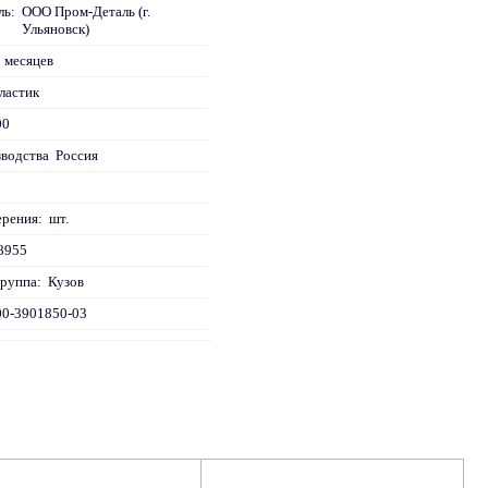
ль:
ООО Пром-Деталь (г.
Ульяновск)
 месяцев
ластик
00
зводства
Россия
ерения:
шт.
8955
руппа:
Кузов
00-3901850-03