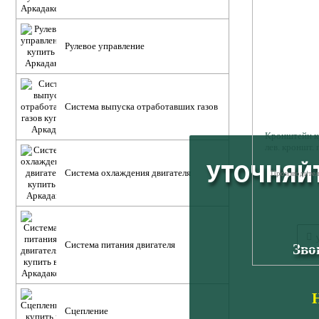
Рулевое управление
Система выпуска отработавших газов
Кронштейн кр
лев. кроншт.
УТОЧНЯЙТ
Система охлаждения двигателя
Производител
Система питания двигателя
Зво
Н
Сцепление