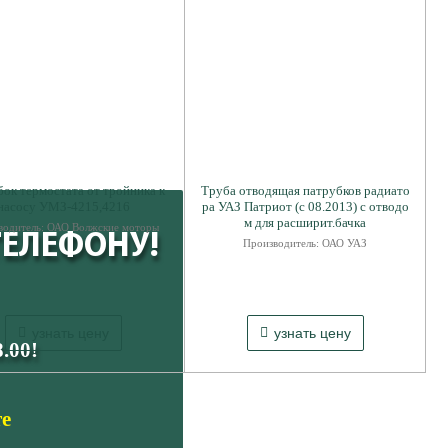
ок термостата от тройника к
Труба отводящая патрубков радиато
насосу УМЗ-4215,4216
ра УАЗ Патриот (с 08.2013) с отводо
м для расширит.бачка
водитель: ОАО Волжские моторы
ТЕЛЕФОНУ!
Производитель: ОАО УАЗ
узнать цену
узнать цену
.00!
те