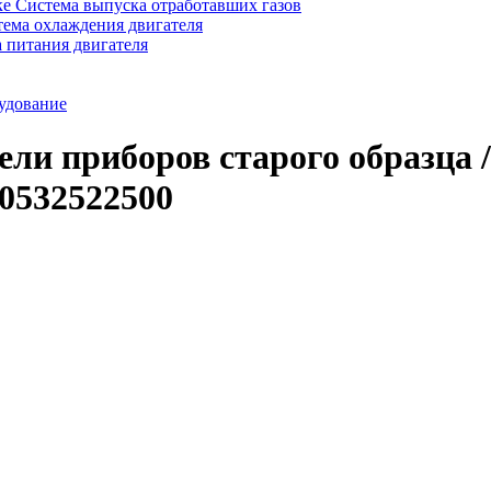
Система выпуска отработавших газов
ема охлаждения двигателя
 питания двигателя
удование
ели приборов старого образца /
00532522500