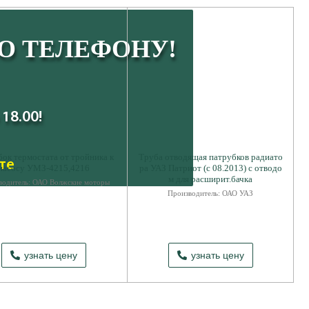
О ТЕЛЕФОНУ!
18.00!
ок термостата от тройника к
Труба отводящая патрубков радиато
те
насосу УМЗ-4215,4216
ра УАЗ Патриот (с 08.2013) с отводо
м для расширит.бачка
водитель: ОАО Волжские моторы
Производитель: ОАО УАЗ
узнать цену
узнать цену