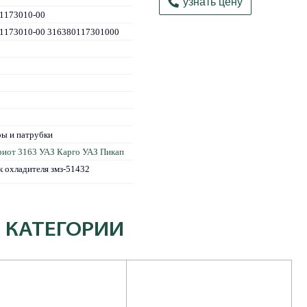
узнать цену
-1173010-00
-1173010-00 316380117301000
ры и патрубки
риот 3163
УАЗ Карго
УАЗ Пикап
 охладителя змз-51432
 КАТЕГОРИИ