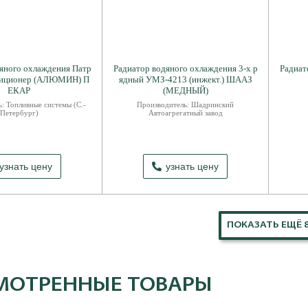
яного охлаждения Патр
Радиатор водяного охлаждения 3-х р
Радиат
ндиционер (АЛЮМИН) П
ядный УМЗ-4213 (инжект.) ШААЗ
ЕКАР
(МЕДНЫЙ)
: Топливные системы (С.-
Производитель: Шадринский
Петербург)
Автоагрегатный завод
узнать цену
узнать цену
ПОКАЗАТЬ ЕЩЁ 
МОТРЕННЫЕ ТОВАРЫ