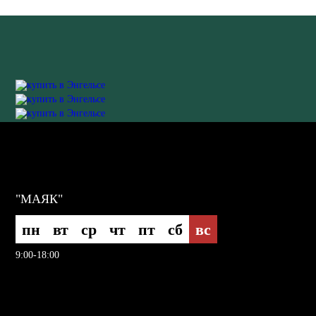
"МАЯК"
пн
вт
ср
чт
пт
сб
вс
9:00-18:00