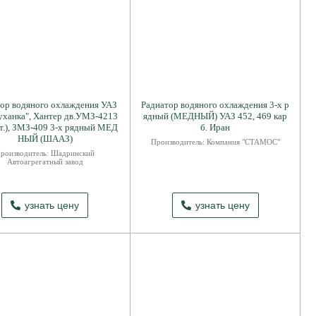
ор водяного охлаждения УАЗ
Радиатор водяного охлаждения 3-х р
уханка", Хантер дв.УМЗ-4213
ядный (МЕДНЫЙ) УАЗ 452, 469 кар
т.), ЗМЗ-409 3-х рядный МЕД
б. Иран
НЫЙ (ШААЗ)
Производитель: Компания "СТАМОС"
роизводитель: Шадринский
Автоагрегатный завод
узнать цену
узнать цену