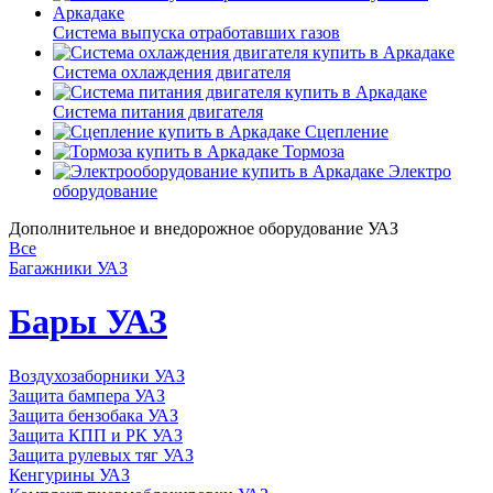
Система выпуска отработавших газов
Система охлаждения двигателя
Система питания двигателя
Сцепление
Тормоза
Электро
оборудование
Дополнительное и внедорожное оборудование УАЗ
Все
Багажники
УАЗ
Бары
УАЗ
Воздухозаборники
УАЗ
Защита бампера
УАЗ
Защита бензобака
УАЗ
Защита КПП и РК
УАЗ
Защита рулевых тяг
УАЗ
Кенгурины
УАЗ