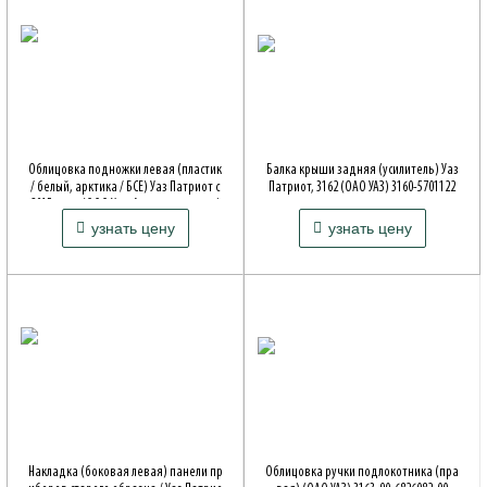
Облицовка подножки левая (пластик
Балка крыши задняя (усилитель) Уаз
/ белый, арктика / БСЕ) Уаз Патриот с
Патриот, 3162 (ОАО УАЗ) 3160-5701122
2015 года (ООО Уаз-Автокомпонент)
Артикул: 316000570112200
4 300 ₽
4 300 ₽
3163-00-8405141-00
узнать цену
узнать цену
Совместимость: Patriot, 316*, 2360
Артикул: 3163-8405141
Совместимость: Patriot, 316*, 2360
Накладка (боковая левая) панели пр
Облицовка ручки подлокотника (пра