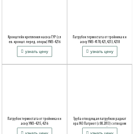
Кронштейн крепления насоса ГУР (с л
Патрубок термостата от тройника к н
ев. кроншт. перед. опоры) УМЗ-4216
асосу УМЗ-4178,421,4213,4218
Производитель: ОАО Волжские моторы
Производитель: ОАО Волжские моторы
узнать цену
узнать цену
Патрубок термостата от тройника к н
Труба отводящая патрубков радиат
асосу УМЗ-4215,4216
ора УАЗ Патриот (с 08.2013) с отводом
для расширит.бачка
Производитель: ОАО Волжские моторы
узнать цену
узнать цену