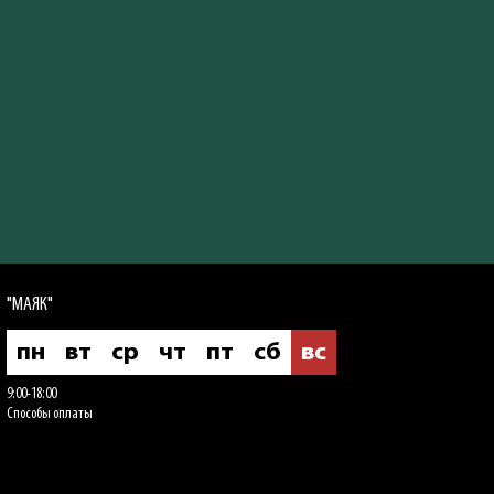
"МАЯК"
пн
вт
ср
чт
пт
сб
вс
9:00-18:00
Способы оплаты