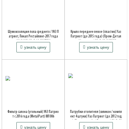
Шумоизоляция пола среднего / УАЗ П
Крыло переднее левое (пластик) Уаз
атриот, Пикап Рестайлинг-2017 года
Патриот (до 2015 года) (Пром-Детал
(ОАО УАЗ) 3163-10-5007230
ь / Ульяновск) 3163-00-8403013
5 700 ₽
6 400 ₽
узнать цену
узнать цену
Артикул: 316310500723020
Артикул: 3163-00-8403013
Совместимость: Patriot, 316*, 2360
Совместимость: Patriot, 316*, 2360
Фильтр салона (угольный) УАЗ Патрио
Патрубки отопителя (силикон / компл
т с 2016 года (MetalPart) 881006
ект 4 штуки) Уаз Патриот (до 2012 год
а) (Технопартнёр / Балаково) 3163-00
Артикул: 316306810114060
288 ₽
1 600 ₽
-8101204-12
узнать цену
узнать цену
Совместимость: Patriot, 316*, 2360