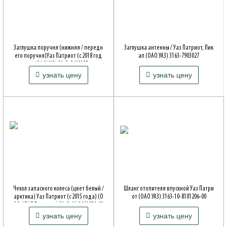
Заглушка поручня (нижняя / передн
Заглушка антенны / Уаз Патриот, Пик
его поручня)Уаз Патриот (с 2018 год
ап (ОАО УАЗ) 3163-7903027
а) (ОАО УАЗ) 3163-5402155
Артикул: 316300790302700
299 ₽
170 ₽
узнать цену
узнать цену
Артикул: 3163-00-5402155-00
Совместимость: Patriot, 316*, 2360
Совместимость: Patriot, 316*, 2360
Чехол запасного колеса (цвет белый /
Шланг отопителя впускной Уаз Патри
арктика) Уаз Патриот (с 2015 года) (О
от (ОАО УАЗ) 3163-10-8101206-00
ОО АПАЛ Тольятти) 3163-00-3901850-03
Артикул: 3163-10-8101206-00
5 900 ₽
710 ₽
узнать цену
узнать цену
Артикул: 3163-00-3901850-03
Совместимость: Patriot, 316*, 2360
Совместимость: Patriot, 316*, 2360