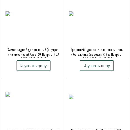
Замок задней двери левый (внутрен
Кронштейн дополнительного сидень
ний механизм) Уаз 3160, Патриот (ОА
я багажника (передний) Уаз Патриот
О УАЗ) 3160-6205013
(ОАО УАЗ) 3162-6870012
880 ₽
230 ₽
узнать цену
узнать цену
Артикул: 3160-00-6205013-00
Артикул: 316200687001200
Совместимость: Patriot, 316*, 2360
Совместимость: Patriot, 316*, 2360